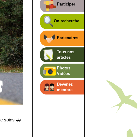
Participer
On recherche
Partenaires
Tous nos
articles
Photos
Vidéos
Devenez
membre
de soins
🚑