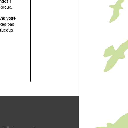
ndes !
mbreux.
ans votre
êtes pas
eaucoup