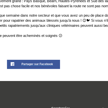
tivement grand : Pays Basque, Béarn, Hautes-Pyrénées et Sud des la
st pas chose facile et nos bénévoles faisant la route ne sont pas no
chaque semaine dans notre secteur et que vous avez un peu de place d
er pour rapatrier des animaux blessés jusqu’à nous !
😉
🐦
Si vous n’
 petits rapatriements jusqu’aux cliniques vétérinaires peuvent aussi b
ne peuvent être acheminés et soignés
😕
Partager sur Facebook