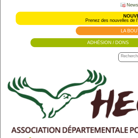
Newsl
NOUVE
Prenez des nouvelles de l
LA BOU
ADHÉSION / DONS