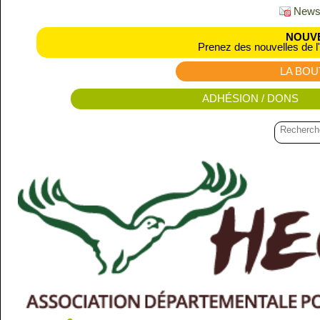
Newsl
NOUVE
Prenez des nouvelles de l
LA BOU
ADHÉSION / DONS