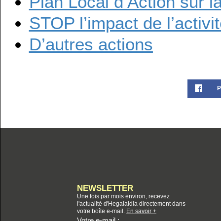
Plan Local d’Action sur 
STOP l’impact de l’activ
D’autres actions
P
NEWSLETTER
Une fois par mois environ, recevez
l'actualité d'Hegalaldia directement dans
votre boîte e-mail.
En savoir +
Votre e-mail :