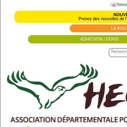
Newsl
NOUVE
Prenez des nouvelles de l
LA BOU
ADHÉSION / DONS