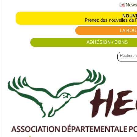
Newsl
NOUVE
Prenez des nouvelles de l
LA BOU
ADHÉSION / DONS