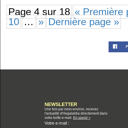
Page 4 sur 18
« Première
10
…
»
Dernière page »
P
NEWSLETTER
Une fois par mois environ, recevez
l'actualité d'Hegalaldia directement dans
votre boîte e-mail.
En savoir +
Votre e-mail :