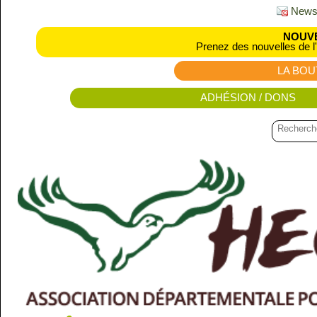
Newsl
NOUVE
Prenez des nouvelles de l
LA BOU
ADHÉSION / DONS