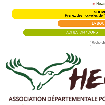
Newsl
NOUVE
Prenez des nouvelles de l
LA BOU
ADHÉSION / DONS