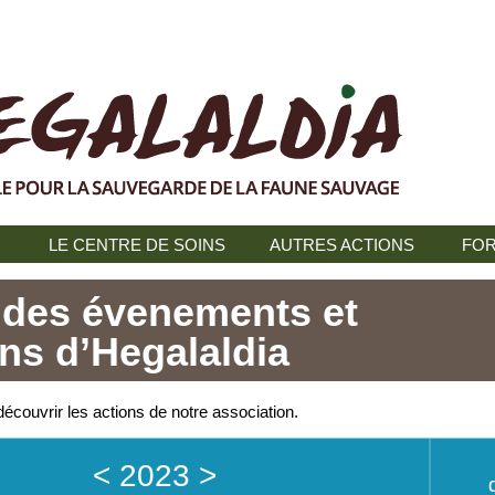
N
LE CENTRE DE SOINS
AUTRES ACTIONS
FOR
 des évenements et
ons d’Hegalaldia
écouvrir les actions de notre association.
<
2023
>