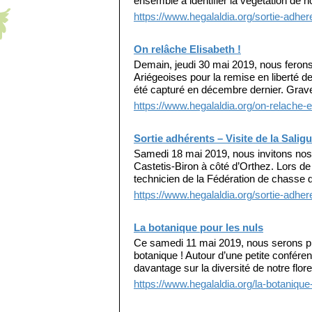
ensemble à identifier la végétation de n
https://www.hegalaldia.org/sortie-adheren
On relâche Elisabeth !
Demain, jeudi 30 mai 2019, nous feron
Ariégeoises pour la remise en liberté
été capturé en décembre dernier. Grav
https://www.hegalaldia.org/on-relache-e
Sortie adhérents – Visite de la Sali
Samedi 18 mai 2019, nous invitons nos a
Castetis-Biron à côté d’Orthez. Lors de
technicien de la Fédération de chasse 
https://www.hegalaldia.org/sortie-adhere
La botanique pour les nuls
Ce samedi 11 mai 2019, nous serons pr
botanique ! Autour d’une petite confére
davantage sur la diversité de notre flor
https://www.hegalaldia.org/la-botanique