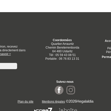
Coordonnées
Accu
Quartier Arrauntz
iron, recevez
Chemin Bereterrenborda
Pé
dia directement dans
64 480 Ustaritz
Pér
savoir +
Tél : 05 59 43 08 51
Perman
Portable : 06 76 83 13 31
Suivez-nous
©2026Hegalaldia
Plan du site
Mentions légales