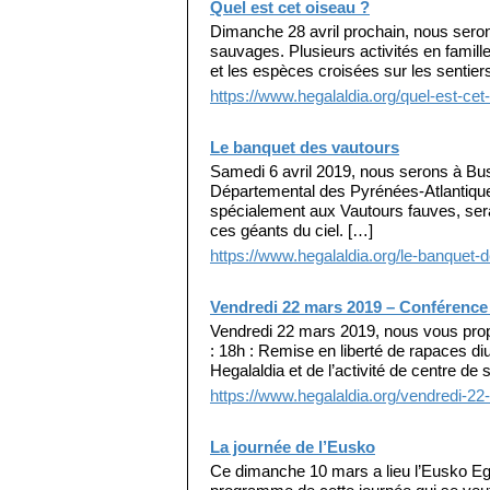
Quel est cet oiseau ?
Dimanche 28 avril prochain, nous seron
sauvages. Plusieurs activités en famill
et les espèces croisées sur les sentier
https://www.hegalaldia.org/quel-est-cet
Le banquet des vautours
Samedi 6 avril 2019, nous serons à Bus
Départemental des Pyrénées-Atlantique
spécialement aux Vautours fauves, sera 
ces géants du ciel. […]
https://www.hegalaldia.org/le-banquet-
Vendredi 22 mars 2019 – Conférence 
Vendredi 22 mars 2019, nous vous propo
: 18h : Remise en liberté de rapaces diu
Hegalaldia et de l’activité de centre de
https://www.hegalaldia.org/vendredi-2
La journée de l’Eusko
Ce dimanche 10 mars a lieu l’Eusko Eg