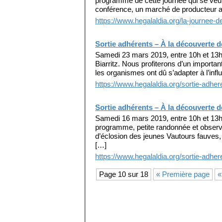
programme de cette journée qui se veut
conférence, un marché de producteur ai
https://www.hegalaldia.org/la-journee-d
Sortie adhérents – À la découverte de
Samedi 23 mars 2019, entre 10h et 13h, 
Biarritz. Nous profiterons d’un important
les organismes ont dû s’adapter à l’inf
https://www.hegalaldia.org/sortie-adher
Sortie adhérents – À la découverte 
Samedi 16 mars 2019, entre 10h et 13h,
programme, petite randonnée et observa
d’éclosion des jeunes Vautours fauves,
[…]
https://www.hegalaldia.org/sortie-adher
Page 10 sur 18
« Première page
«