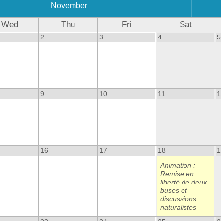
November
Wed
Thu
Fri
Sat
2
3
4
5
9
10
11
1
16
17
18
1
Animation :
Remise en
liberté de deux
buses et
discussions
naturalistes