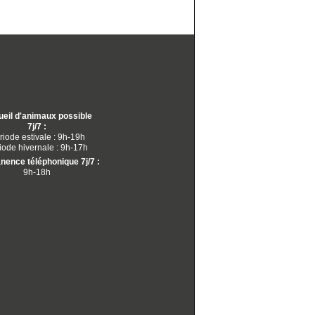
eil d'animaux possible
7j/7 :
riode estivale : 9h-19h
iode hivernale : 9h-17h
ence téléphonique 7j/7 :
9h-18h