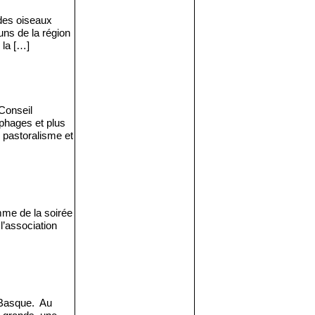
 des oiseaux
uns de la région
 la […]
Conseil
phages et plus
 pastoralisme et
mme de la soirée
l’association
 Basque. Au