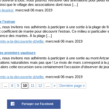
 ouverte à tous, vous pourrez retrouver des animations pour petits e
nsi que le village des associations dont nous […]
e-leusko/
mercredi 06 mars 2019
 l’estran
nous invitons nos adhérents à participer à une sortie à la plage de 
 coefficient de marée pour découvrir l’estran. Ce milieu si particulier 
luence des marées. À la plage […]
ents-a-la-decouverte-&hellip
mercredi 06 mars 2019
des premiers vautours
 nous invitons nos adhérents à participer à une sortie au mont Artz
tions naturalistes mais pas que ! Le mois de mars correspond à la 
 alors cette excursion sera certainement l’occasion d’observer de je
ents-a-la-decouverte-&hellip
mercredi 06 mars 2019
…
8
9
10
11
12
…
»
Dernière page »
Partager sur Facebook