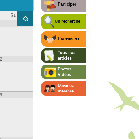
Participer
Sun
On recherche
Partenaires
Tous nos
articles
2
Photos
Vidéos
Devenez
membre
9