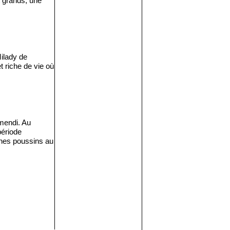
t grands, une
Milady de
et riche de vie où
amendi. Au
période
unes poussins au