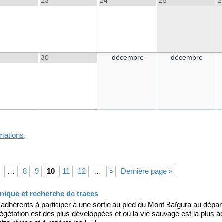
23
24
25
2
30
décembre
décembre
mations,
…
8
9
10
11
12
…
»
Dernière page »
tanique et recherche de traces
adhérents à participer à une sortie au pied du Mont Baïgura au départ
tation est des plus développées et où la vie sauvage est la plus a