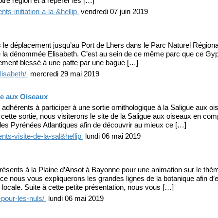
otre région et à repérer les […]
ts-initiation-a-la-&hellip
vendredi 07 juin 2019
s le déplacement jusqu’au Port de Lhers dans le Parc Naturel Région
 de la dénommée Elisabeth. C’est au sein de ce même parc que ce Gyp
ement blessé à une patte par une bague […]
lisabeth/
mercredi 29 mai 2019
gue aux Oiseaux
dhérents à participer à une sortie ornithologique à la Saligue aux o
 cette sortie, nous visiterons le site de la Saligue aux oiseaux en co
des Pyrénées Atlantiques afin de découvrir au mieux ce […]
nts-visite-de-la-sal&hellip
lundi 06 mai 2019
ésents à la Plaine d’Ansot à Bayonne pour une animation sur le thèm
nce nous vous expliquerons les grandes lignes de la botanique afin d
e locale. Suite à cette petite présentation, nous vous […]
-pour-les-nuls/
lundi 06 mai 2019