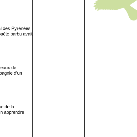
al des Pyrénées
aète barbu avait
iseaux de
mpagnie d’un
e de la
’en apprendre