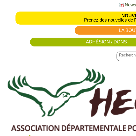
Newsl
NOUVE
Prenez des nouvelles de l
LA BOU
ADHÉSION / DONS