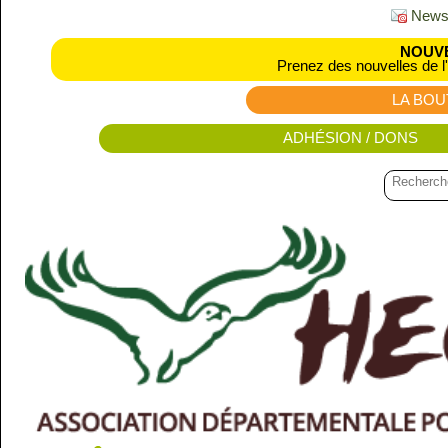
Newsl
NOUVE
Prenez des nouvelles de l
LA BOU
ADHÉSION / DONS