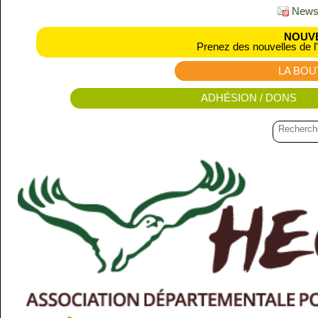
Newsl
NOUVE
Prenez des nouvelles de l
LA BOU
ADHÉSION / DONS