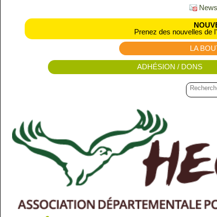
Newsl
NOUVE
Prenez des nouvelles de l
LA BOU
ADHÉSION / DONS