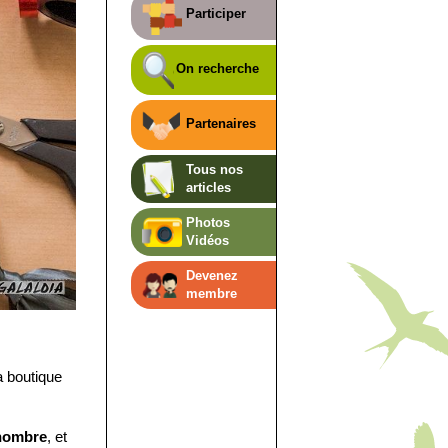
Participer
On recherche
Partenaires
Tous nos
articles
Photos
Vidéos
Devenez
membre
a boutique
 nombre
, et