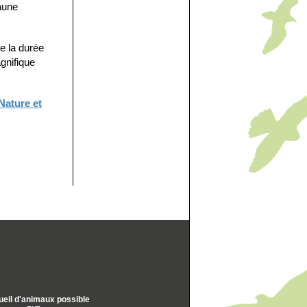
aune
e la durée
gnifique
Nature et
eil d'animaux possible