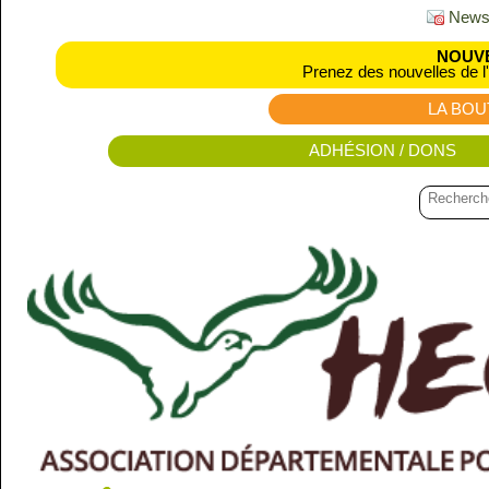
Newsl
NOUVE
Prenez des nouvelles de l
LA BOU
ADHÉSION / DONS