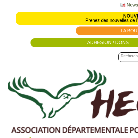
Newsl
NOUVE
Prenez des nouvelles de l
LA BOU
ADHÉSION / DONS