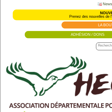
Newsl
NOUVE
Prenez des nouvelles de l
LA BOU
ADHÉSION / DONS