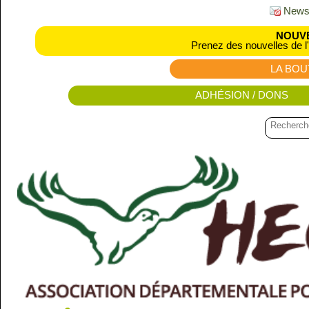
Newsl
NOUVE
Prenez des nouvelles de l
LA BOU
ADHÉSION / DONS