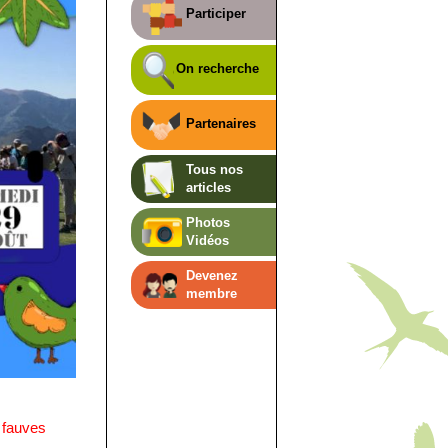
Participer
On recherche
Partenaires
Tous nos
articles
Photos
Vidéos
Devenez
membre
 fauves