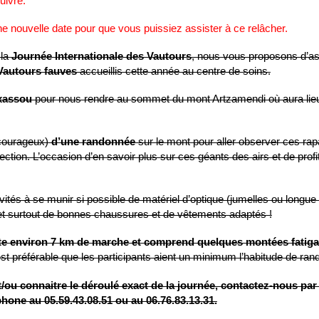
uivre.
nouvelle date pour que vous puissiez assister à ce relâcher.
 la
Journée Internationale des Vautours
, nous vous proposons d’ass
 Vautours fauves
accueillis cette année au centre de soins.
txassou
pour nous rendre au sommet du mont Artzamendi où aura lieu
 courageux)
d’une randonnée
sur le mont pour aller observer ces ra
ction. L’occasion d’en savoir plus sur ces géants des airs et de profi
vités à se munir si possible de matériel d’optique (jumelles ou longue
 et surtout de bonnes chaussures et de vêtements adaptés !
te environ 7 km de marche et comprend quelques montées fatig
est préférable que les participants aient un minimum l’habitude de ran
/ou connaitre le déroulé exact de la journée, contactez-nous par
hone au 05.59.43.08.51 ou au 06.76.83.13.31.