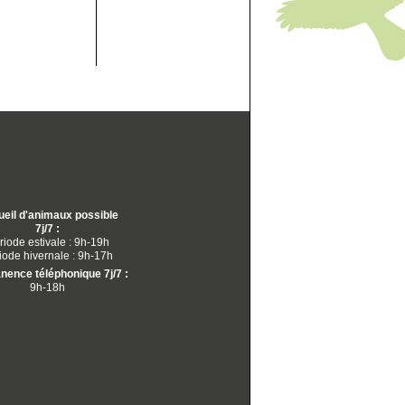
eil d'animaux possible
7j/7 :
riode estivale : 9h-19h
iode hivernale : 9h-17h
ence téléphonique 7j/7 :
9h-18h