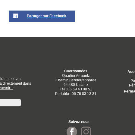
Partager sur Facebook
Coordonnées
Accu
Quartier Arrauntz
iron, recevez
Chemin Bereterrenborda
Pé
dia directement dans
64 480 Ustaritz
Pér
savoir +
Tél : 05 59 43 08 51
Perman
Portable : 06 76 83 13 31
Suivez-nous