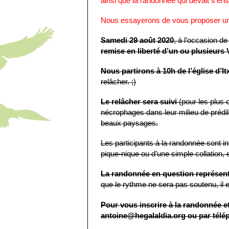
ainsi que la randonnée qui devait s’ens
Nous essayerons de vous proposer une 
Samedi 29 août 2020
, à l’occasion de
remise en liberté d’un ou plusieurs
Nous partirons à 10h de l’église d’I
relâcher. ;)
Le relâcher sera suivi
(pour les plus
nécrophages dans leur milieu de prédile
beaux paysages.
Les participants à la randonnée sont in
pique-nique ou d’une simple collation,
La randonnée en question représen
que le rythme ne sera pas soutenu, il 
Pour vous inscrire à la randonnée et
antoine@hegalaldia.org ou par télép