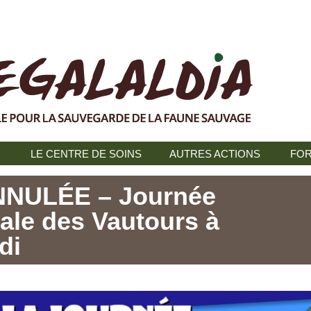
N
LE CENTRE DE SOINS
AUTRES ACTIONS
FOR
NNULÉE – Journée
nale des Vautours à
di