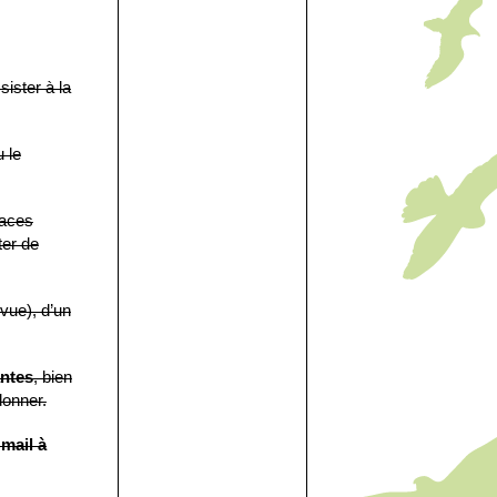
ister à la
 le
paces
ter de
 vue), d’un
antes
, bien
donner.
 mail à