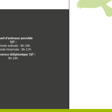
eil d'animaux possible
7j/7 :
riode estivale : 9h-19h
iode hivernale : 9h-17h
ence téléphonique 7j/7 :
9h-18h