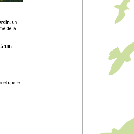
ardin
, un
me de la
u
à 14h
 et que le