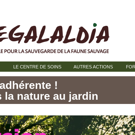
N
LE CENTRE DE SOINS
AUTRES ACTIONS
FOR
adhérente !
 la nature au jardin