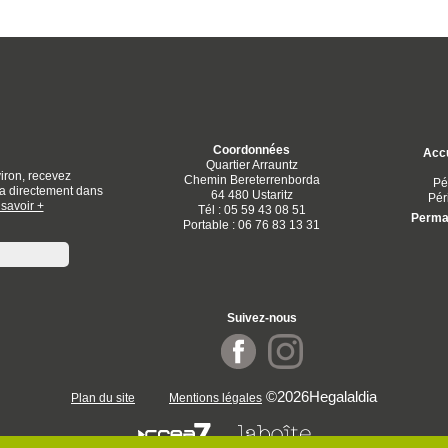
Coordonnées
Accu
Quartier Arrauntz
iron, recevez
Chemin Bereterrenborda
Pé
dia directement dans
64 480 Ustaritz
Pér
savoir +
Tél : 05 59 43 08 51
Perman
Portable : 06 76 83 13 31
Suivez-nous
©2026Hegalaldia
Plan du site
Mentions légales