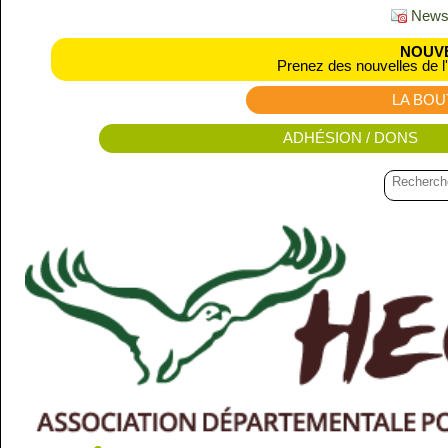
Newsl
NOUVE
Prenez des nouvelles de l
LA BOU
ADHÉSION / DONS