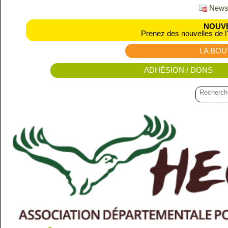
Newsl
NOUVE
Prenez des nouvelles de l
LA BOU
ADHÉSION / DONS