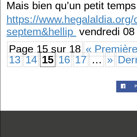
Mais bien qu’un petit temps
https://www.hegalaldia.org
septem&hellip
vendredi 08
Page 15 sur 18
« Premièr
13
14
15
16
17
…
»
Der
P