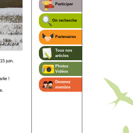
Participer
On recherche
Partenaires
Tous nos
articles
15 juin.
Photos
Vidéos
lie !
Devenez
membre
e.