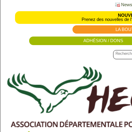
Newsl
NOUVE
Prenez des nouvelles de l
LA BOU
ADHÉSION / DONS