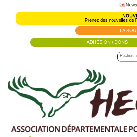
Newsl
NOUVE
Prenez des nouvelles de l
LA BOU
ADHÉSION / DONS