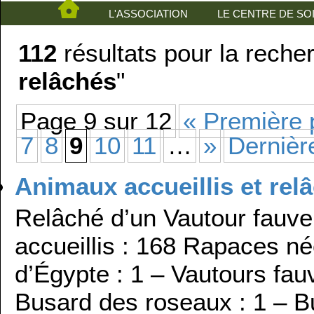
L'ASSOCIATION
LE CENTRE DE SO
112
résultats pour la reche
relâchés
"
Page 9 sur 12
« Première
7
8
9
10
11
…
»
Dernièr
Animaux accueillis et re
Relâché d’un Vautour fauv
accueillis : 168 Rapaces n
d’Égypte : 1 – Vautours fau
Busard des roseaux : 1 – B