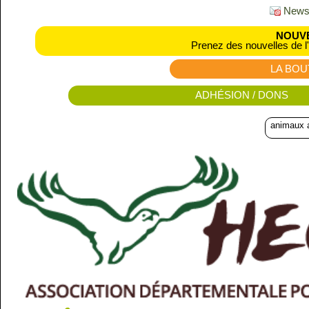
Newsl
NOUVE
Prenez des nouvelles de l
LA BOU
ADHÉSION / DONS