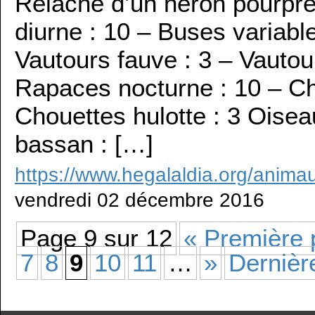
Relâché d’un héron pourpré
diurne : 10 – Buses variable
Vautours fauve : 3 – Vautou
Rapaces nocturne : 10 – Cho
Chouettes hulotte : 3 Oisea
bassan : […]
https://www.hegalaldia.org/animau
vendredi 02 décembre 2016
Page 9 sur 12
« Première
7
8
9
10
11
…
»
Dernièr